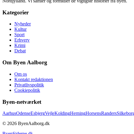
Nordjylland. Vi samler og formidler de vigtigste historier fra byen.
Kategorier
Nyheder
Kultur
Sport
Erhverv
Krimi
Debat
Om Byen Aalborg
Om os
Kontakt redaktionen
Privatlivspolitik
Cookiepolitik
Byen-netværket
Aarhus
Odense
Esbjerg
Vejle
Kolding
Herning
Horsens
Randers
Silkebor
©
2026
ByenAalborg.dk
ByenSiderne.dk