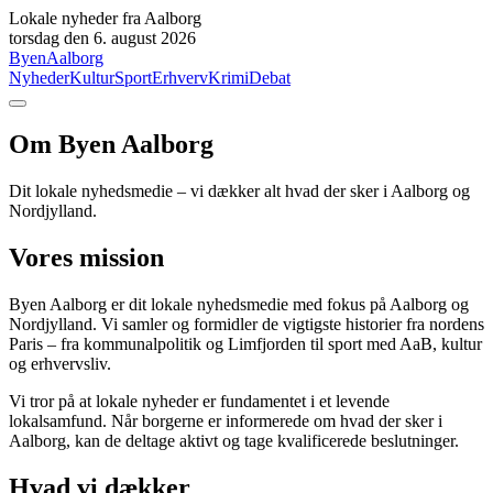
Lokale nyheder fra Aalborg
torsdag den 6. august 2026
Byen
Aalborg
Nyheder
Kultur
Sport
Erhverv
Krimi
Debat
Om Byen Aalborg
Dit lokale nyhedsmedie – vi dækker alt hvad der sker i Aalborg og
Nordjylland.
Vores mission
Byen Aalborg er dit lokale nyhedsmedie med fokus på Aalborg og
Nordjylland. Vi samler og formidler de vigtigste historier fra nordens
Paris – fra kommunalpolitik og Limfjorden til sport med AaB, kultur
og erhvervsliv.
Vi tror på at lokale nyheder er fundamentet i et levende
lokalsamfund. Når borgerne er informerede om hvad der sker i
Aalborg, kan de deltage aktivt og tage kvalificerede beslutninger.
Hvad vi dækker